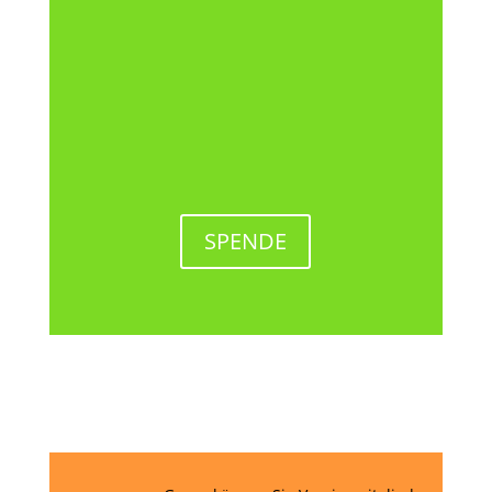
dahin. Das Kinderheim von Pastor
Messias hatte es mir damals schon
angetan, obwohl damals die Zeit einfach
nicht gereicht hat. Aber in diesem Jahr
wollten wir als erstes zu Pastor...
SPENDE