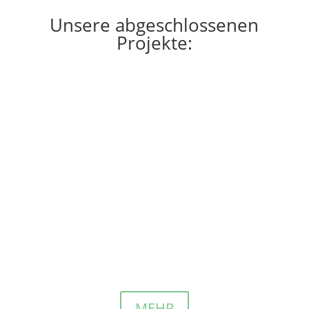
Unsere abgeschlossenen
Projekte:
Kenia
Landwirtschaft
Witwenprojekt
Wir haben einige Jahre Marinah und ca 40 Witwen
unterstützt. Die Pacht läuft Ende 2024 aus und die
Witwen werden von einem anderen Verein weiter
unterstützt.
MEHR