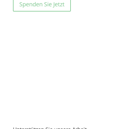
Spenden Sie Jetzt
Hilfe für Kinder
Hilfe für Jugendliche
Unterstützung für Gemeinden
Unterstützung für Bedürftige