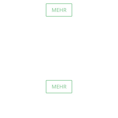
MEHR
Elfenbeinküste
Schülerhilfe
Wir unterstützten einige Jahre die Klassen in eiern
Schule in der Elfenbeinküste mit Lernmaterial.
MEHR