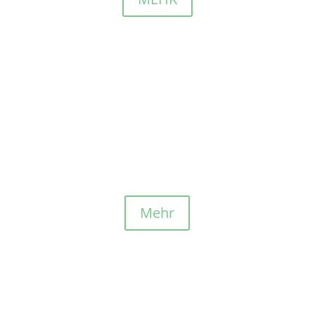
Ghana
Schulbau
Wir haben Pastor Paul aus Ghana bei Neubau einer
Grundschule umfangreich unterstützt, auch mit
einem Schulbus – sehen Sie selbst.
Mehr
Kenia
Rahab