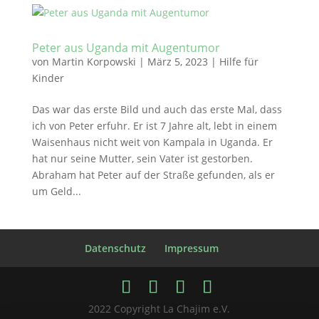
Peter aus Uganda mit Augentumor
von
Martin Korpowski
|
März 5, 2023
|
Hilfe für
Kinder
Das war das erste Bild und auch das erste Mal, dass
ich von Peter erfuhr. Er ist 7 Jahre alt, lebt in einem
Waisenhaus nicht weit von Kampala in Uganda. Er
hat nur seine Mutter, sein Vater ist gestorben.
Abraham hat Peter auf der Straße gefunden, als er
um Geld...
Datenschutz
Impressum
2022 Copyright La Chajim e.V.