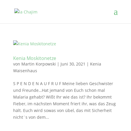
Kenia Moskitonetze
von
Martin Korpowski
|
Juni 30, 2021
|
Kenia
Waisenhaus
S P E N D E N A U F R U F Meine lieben Geschwister
und Freunde…Hat jemand von Euch schon mal
Malaria gehabt? Wißt Ihr wie das ist? Ihr bekommt
Fieber, im nächsten Moment friert ihr, was das Zeug
hält. Euch wird sowas von übel, das mit Sicherheit
nicht´s von dem...