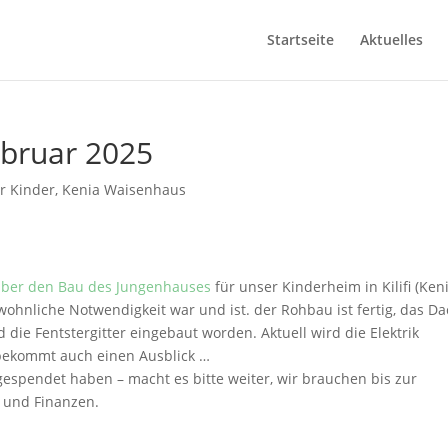
Startseite
Aktuelles
ebruar 2025
ür Kinder
,
Kenia Waisenhaus
über den Bau des Jungenhauses
für unser Kinderheim in Kilifi (Keni
wohnliche Notwendigkeit war und ist. der Rohbau ist fertig, das D
d die Fentstergitter eingebaut worden. Aktuell wird die Elektrik
 bekommt auch einen Ausblick …
 gespendet haben – macht es bitte weiter, wir brauchen bis zur
e und Finanzen.